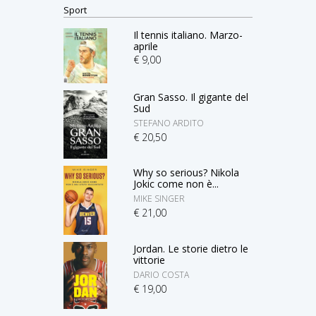
Sport
Il tennis italiano. Marzo-
aprile
€ 9,00
Gran Sasso. Il gigante del
Sud
STEFANO ARDITO
€ 20,50
Why so serious? Nikola
Jokic come non è...
MIKE SINGER
€ 21,00
Jordan. Le storie dietro le
vittorie
DARIO COSTA
€ 19,00