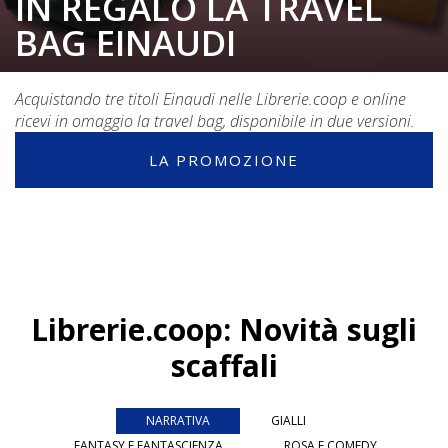
IN REGALO LA TRAVEL
BAG EINAUDI
Acquistando tre titoli Einaudi nelle Librerie.coop e online
ricevi in omaggio la travel bag, disponibile in due versioni.
LA PROMOZIONE
Librerie.coop: Novità sugli
scaffali
NARRATIVA
GIALLI
FANTASY E FANTASCIENZA
ROSA E COMEDY