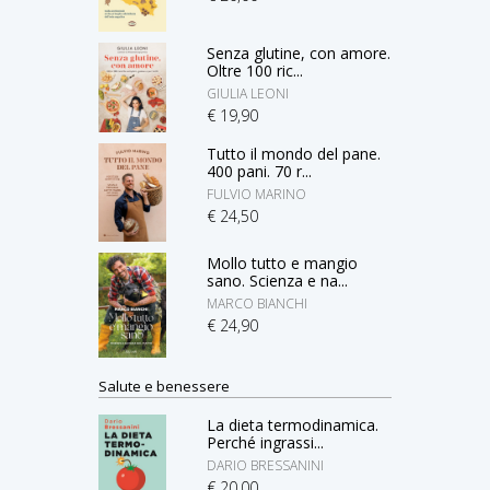
Senza glutine, con amore.
Oltre 100 ric...
GIULIA LEONI
€ 19,90
Tutto il mondo del pane.
400 pani. 70 r...
FULVIO MARINO
€ 24,50
Mollo tutto e mangio
sano. Scienza e na...
MARCO BIANCHI
€ 24,90
Salute e benessere
La dieta termodinamica.
Perché ingrassi...
DARIO BRESSANINI
€ 20,00