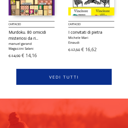
CARTACEO
CARTACEO
Murdoku. 80 omicidi
I convitati di pietra
misteriosi da ri...
Michele Mari
Einaudi
manuel garand
Magazzini Salani
€ 16,62
€ 17,50
€ 14,16
€ 14,90
VEDI TUTTI