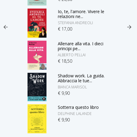
Io, te, l'amore. Vivere le
relazioni ne...
STEFANIA ANDREOLI
€ 17,00
Allenare alla vita. I dieci
principi pe...
ALBERTO PELLAI
€ 18,50
Shadow work. La guida.
Abbraccia le tue...
BIANCA MARISOL
€ 9,90
Sotterra questo libro
DELPHINE LALANDE
€ 9,90