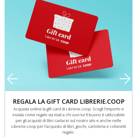
REGALA LA GIFT CARD LIBRERIE.COOP
Acquista online la gift card di Librerie.coop. Scegli l'importo e
inviala come regalo via mail a chi vuoi tu! Il buono è utilizzabile
per gli acquisti di libri cartacei sul nostro sito e anche nelle
Librerie.coop per l'acquisto di libri, giochi, cartoleria e cofanetti
regalo.