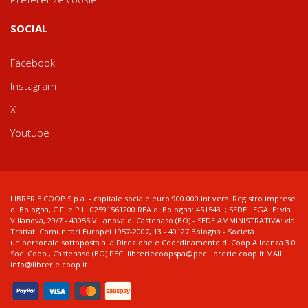
SOCIAL
Facebook
Instagram
X
Youtube
LIBRERIE.COOP S.p.a. - capitale sociale euro 900.000 int.vers. Registro imprese
di Bologna, C.F. e P.I.: 02591561200 REA di Bologna: 451543 ; SEDE LEGALE: via
Villanova, 29/7 - 40055 Villanova di Castenaso (BO) - SEDE AMMINISTRATIVA: via
Trattati Comunitari Europei 1957-2007, 13 - 40127 Bologna - Società
unipersonale sottoposta alla Direzione e Coordinamento di Coop Alleanza 3.0
Soc. Coop., Castenaso (BO) PEC: libreriecoopspa@pec.librerie.coop.it MAIL:
info@librerie.coop.it