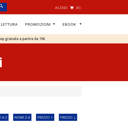
ACCEDI
(0)
I LETTURA
PROMOZIONI
EBOOK
oop gratuite a partire da 19€.
i
 A-Z
NOME Z-A
PREZZO ↑
PREZZO ↓