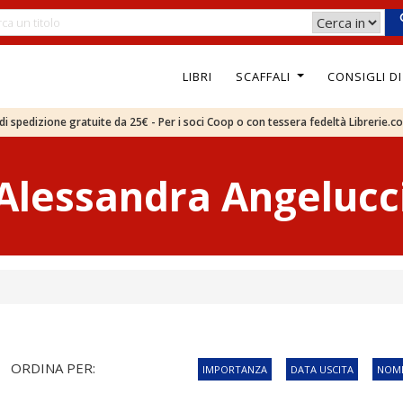
LIBRI
SCAFFALI
CONSIGLI D
e di spedizione gratuite da 25€ - Per i soci Coop o con tessera fedeltà Librerie.c
Alessandra Angelucc
ORDINA PER:
IMPORTANZA
DATA USCITA
NOME