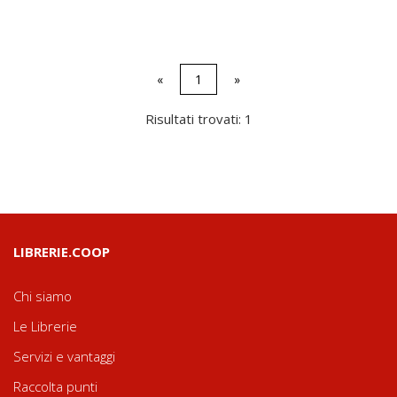
«
1
»
Risultati trovati: 1
LIBRERIE.COOP
Chi siamo
Le Librerie
Servizi e vantaggi
Raccolta punti