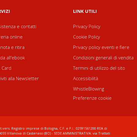
RVIZI
LINK UTILI
istenza e contatti
Privacy Policy
reria online
Cookie Policy
nota e ritira
Privacy policy eventi e fiere
da all'ebook
Condizioni generali di vendita
t Card
Termini di utilizzo del sito
riviti alla Newsletter
Accessibilità
WhistleBlowing
Preferenze cookie
t.vers. Registro imprese di Bologna, C.F. e P.I.: 02591561200 REA di
0055 Villanova di Castenaso (BO) - SEDE AMMINISTRATIVA: via Trattati