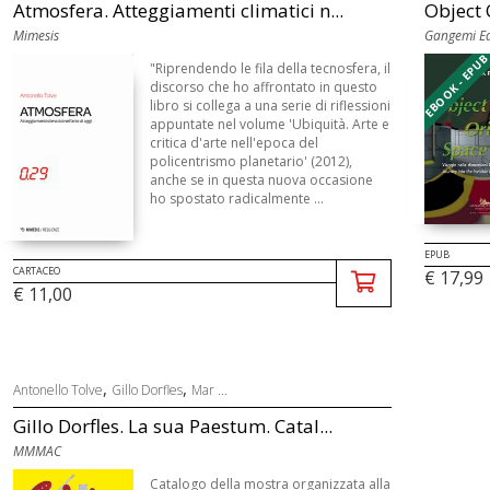
Atmosfera. Atteggiamenti climatici n...
Object 
Mimesis
Gangemi Ed
EBOOK - EPU
"Riprendendo le fila della tecnosfera, il
discorso che ho affrontato in questo
libro si collega a una serie di riflessioni
appuntate nel volume 'Ubiquità. Arte e
critica d'arte nell'epoca del
policentrismo planetario' (2012),
anche se in questa nuova occasione
ho spostato radicalmente ...
EPUB
CARTACEO
€ 17,99
€ 11,00
,
,
Antonello Tolve
Gillo Dorfles
Mar ...
Gillo Dorfles. La sua Paestum. Catal...
MMMAC
Catalogo della mostra organizzata alla