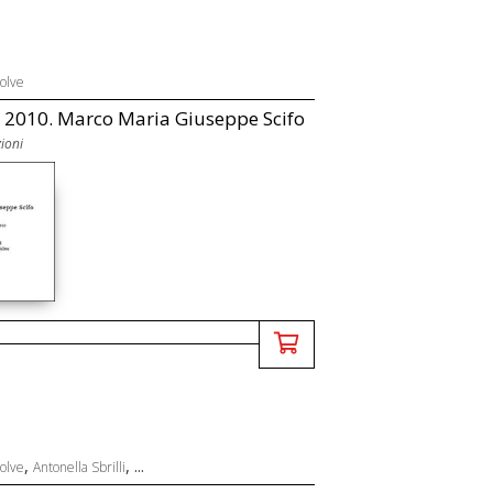
olve
 2010. Marco Maria Giuseppe Scifo
ioni
,
, ...
olve
Antonella Sbrilli