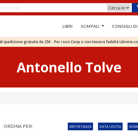
LIBRI
SCAFFALI
CONSIGLI D
e di spedizione gratuite da 25€ - Per i soci Coop o con tessera fedeltà Librerie.c
Antonello Tolve
ORDINA PER:
IMPORTANZA
DATA USCITA
NOME