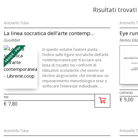
Risultati trovati
Antonello Tolve
Antonello T
La linea socratica dell’arte contemp...
Eye run
Quodlibet
Nomos Ediz
EBOOK - PDF
In questo volume l’autore punta
l’indice sulle figure socratiche dell’arte
contemporanea per tracciare una
linea di riscatto nei confronti di
istituzioni scolastiche che vivono un
declino angosciante, che mostrano un
impoverimento metodologico teso a
soffocare l’interesse individuale, ...
CARTACEO
PDF
€ 9,00
€ 7,80
Antonello Tolve
Antonello T