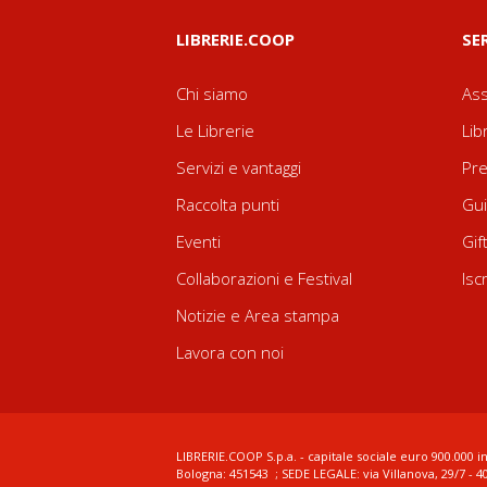
LIBRERIE.COOP
SE
Chi siamo
Ass
Le Librerie
Lib
Servizi e vantaggi
Pre
Raccolta punti
Gui
Eventi
Gif
Collaborazioni e Festival
Isc
Notizie e Area stampa
Lavora con noi
LIBRERIE.COOP S.p.a. - capitale sociale euro 900.000 in
Bologna: 451543 ; SEDE LEGALE: via Villanova, 29/7 - 4