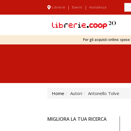
|
|
Librerie
Eventi
Assistenza
Per gli acquisti online: spes
Home
Autori
Antonello Tolve
MIGLIORA LA TUA RICERCA