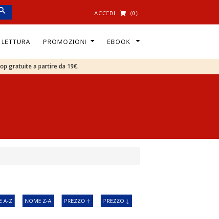
ACCEDI
(0)
I LETTURA
PROMOZIONI
EBOOK
oop gratuite a partire da 19€.
 A-Z
NOME Z-A
PREZZO ↑
PREZZO ↓