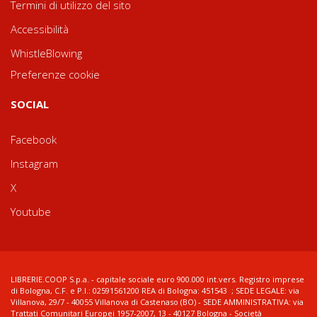
Termini di utilizzo del sito
Accessibilità
WhistleBlowing
Preferenze cookie
SOCIAL
Facebook
Instagram
X
Youtube
LIBRERIE.COOP S.p.a. - capitale sociale euro 900.000 int.vers. Registro imprese
di Bologna, C.F. e P.I.: 02591561200 REA di Bologna: 451543 ; SEDE LEGALE: via
Villanova, 29/7 - 40055 Villanova di Castenaso (BO) - SEDE AMMINISTRATIVA: via
Trattati Comunitari Europei 1957-2007, 13 - 40127 Bologna - Società