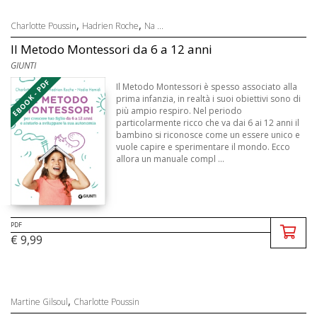
,
,
Charlotte Poussin
Hadrien Roche
Na ...
Il Metodo Montessori da 6 a 12 anni
GIUNTI
EBOOK - PDF
Il Metodo Montessori è spesso associato alla
prima infanzia, in realtà i suoi obiettivi sono di
più ampio respiro. Nel periodo
particolarmente ricco che va dai 6 ai 12 anni il
bambino si riconosce come un essere unico e
vuole capire e sperimentare il mondo. Ecco
allora un manuale compl ...
PDF
€ 9,99
,
Martine Gilsoul
Charlotte Poussin