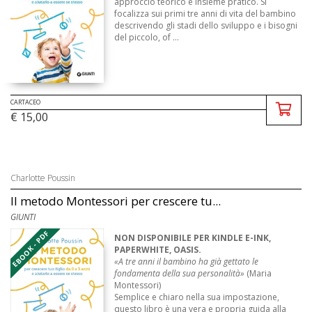
approccio teorico e insieme pratico. Si
focalizza sui primi tre anni di vita del bambino
descrivendo gli stadi dello sviluppo e i bisogni
del piccolo, of ...
CARTACEO
€ 15,00
Charlotte Poussin
Il metodo Montessori per crescere tu...
GIUNTI
EBOOK - PDF
NON DISPONIBILE PER KINDLE E-INK,
PAPERWHITE, OASIS.
«A tre anni il bambino ha già gettato le
fondamenta della sua personalità»
(Maria
Montessori)
Semplice e chiaro nella sua impostazione,
questo libro è una vera e propria guida alla