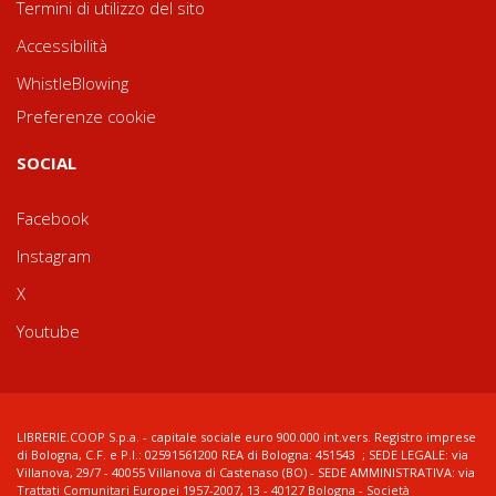
Termini di utilizzo del sito
Accessibilità
WhistleBlowing
Preferenze cookie
SOCIAL
Facebook
Instagram
X
Youtube
LIBRERIE.COOP S.p.a. - capitale sociale euro 900.000 int.vers. Registro imprese
di Bologna, C.F. e P.I.: 02591561200 REA di Bologna: 451543 ; SEDE LEGALE: via
Villanova, 29/7 - 40055 Villanova di Castenaso (BO) - SEDE AMMINISTRATIVA: via
Trattati Comunitari Europei 1957-2007, 13 - 40127 Bologna - Società