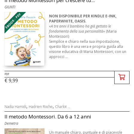
Il metodo Montessori per crescere tu...
GIUNTI
EBOOK - PDF
NON DISPONIBILE PER KINDLE E-INK,
PAPERWHITE, OASIS.
«A tre anni il bambino ha già gettato le
fondamenta della sua personalità»
(Maria
Montessori)
Semplice e chiaro nella sua impostazione,
questo libro è una vera e propria guida alla
visione educativa di Maria Montessori, con un
approcci ...
PDF
€ 9,99
,
,
Nadia Hamidi
Hadrien Roche
Charlot ...
Il metodo Montessori. Da 6 a 12 anni
Demetra
Un manuale chiaro, puntuale e di piacevole