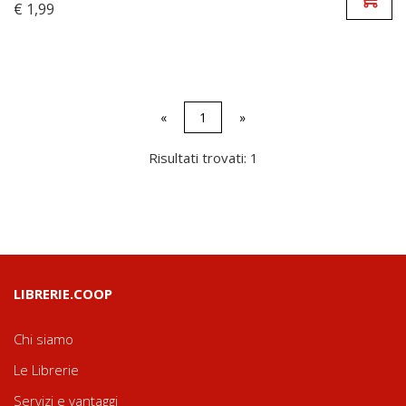
€ 1,99
«
1
»
Risultati trovati: 1
LIBRERIE.COOP
Chi siamo
Le Librerie
Servizi e vantaggi