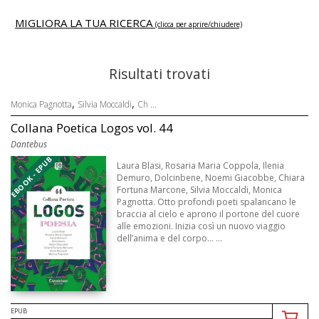
MIGLIORA LA TUA RICERCA
(clicca per aprire/chiudere)
Risultati trovati
,
,
Monica Pagnotta
Silvia Moccaldi
Ch ...
Collana Poetica Logos vol. 44
Dantebus
EBOOK - EPUB
Laura Blasi, Rosaria Maria Coppola, Ilenia
Demuro, Dolcinbene, Noemi Giacobbe, Chiara
Fortuna Marcone, Silvia Moccaldi, Monica
Pagnotta. Otto profondi poeti spalancano le
braccia al cielo e aprono il portone del cuore
alle emozioni. Inizia così un nuovo viaggio
dell’anima e del corpo… ...
EPUB