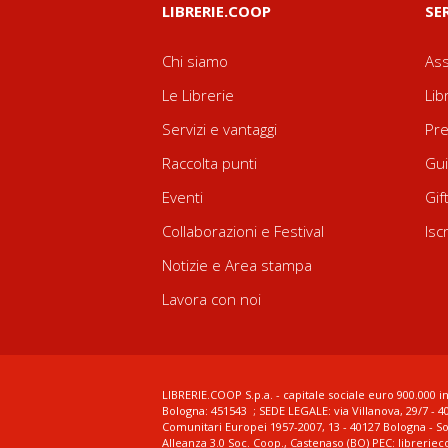
LIBRERIE.COOP
SE
Chi siamo
Ass
Le Librerie
Lib
Servizi e vantaggi
Pre
Raccolta punti
Gui
Eventi
Gif
Collaborazioni e Festival
Isc
Notizie e Area stampa
Lavora con noi
LIBRERIE.COOP S.p.a. - capitale sociale euro 900.000 in
Bologna: 451543 ; SEDE LEGALE: via Villanova, 29/7 - 4
Comunitari Europei 1957-2007, 13 - 40127 Bologna - S
Alleanza 3.0 Soc. Coop., Castenaso (BO) PEC: librerie