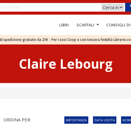
LIBRI
SCAFFALI
CONSIGLI D
e di spedizione gratuite da 25€ - Per i soci Coop o con tessera fedeltà Librerie.c
Claire Lebourg
ORDINA PER:
IMPORTANZA
DATA USCITA
NOME