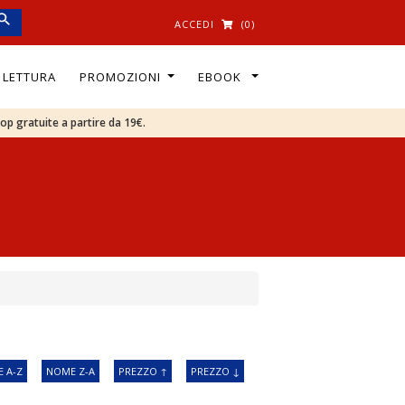
ACCEDI
(0)
I LETTURA
PROMOZIONI
EBOOK
oop gratuite a partire da 19€.
 A-Z
NOME Z-A
PREZZO ↑
PREZZO ↓