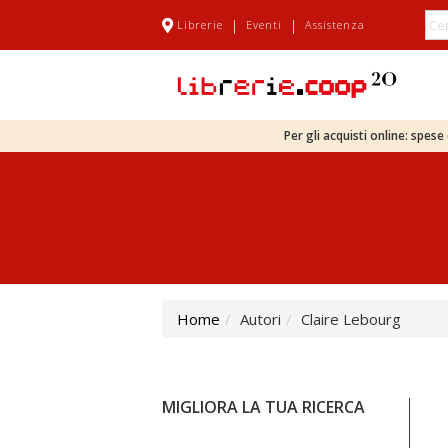
|
|
Librerie
Eventi
Assistenza
Per gli acquisti online: spes
Home
Autori
Claire Lebourg
MIGLIORA LA TUA RICERCA