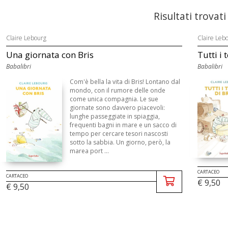
Risultati trovati
Claire Lebourg
Claire Leb
Una giornata con Bris
Tutti i 
Babalibri
Babalibri
Com'è bella la vita di Bris! Lontano dal
mondo, con il rumore delle onde
come unica compagnia. Le sue
giornate sono davvero piacevoli:
lunghe passeggiate in spiaggia,
frequenti bagni in mare e un sacco di
tempo per cercare tesori nascosti
sotto la sabbia. Un giorno, però, la
marea port ...
CARTACEO
CARTACEO
€ 9,50
€ 9,50