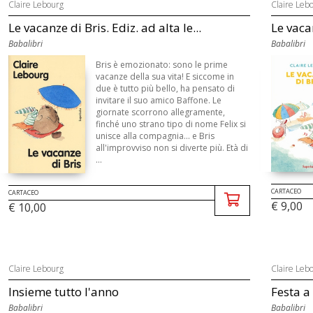
Claire Lebourg
Claire Leb
Le vacanze di Bris. Ediz. ad alta le...
Le vaca
Babalibri
Babalibri
Bris è emozionato: sono le prime
vacanze della sua vita! E siccome in
due è tutto più bello, ha pensato di
invitare il suo amico Baffone. Le
giornate scorrono allegramente,
finché uno strano tipo di nome Felix si
unisce alla compagnia... e Bris
all'improvviso non si diverte più. Età di
...
CARTACEO
CARTACEO
€ 9,00
€ 10,00
Claire Lebourg
Claire Leb
Insieme tutto l'anno
Festa a
Babalibri
Babalibri