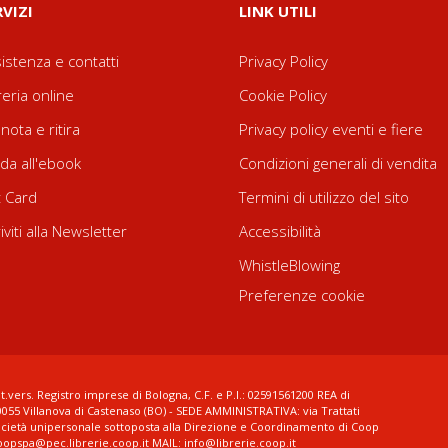
RVIZI
LINK UTILI
istenza e contatti
Privacy Policy
reria online
Cookie Policy
nota e ritira
Privacy policy eventi e fiere
da all'ebook
Condizioni generali di vendita
t Card
Termini di utilizzo del sito
riviti alla Newsletter
Accessibilità
WhistleBlowing
Preferenze cookie
t.vers. Registro imprese di Bologna, C.F. e P.I.: 02591561200 REA di
0055 Villanova di Castenaso (BO) - SEDE AMMINISTRATIVA: via Trattati
ocietà unipersonale sottoposta alla Direzione e Coordinamento di Coop
coopspa@pec.librerie.coop.it MAIL: info@librerie.coop.it