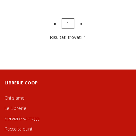
«
1
»
Risultati trovati: 1
LIBRERIE.COOP
Chi siamo
Le Librerie
Servizi e vantaggi
Raccolta punti