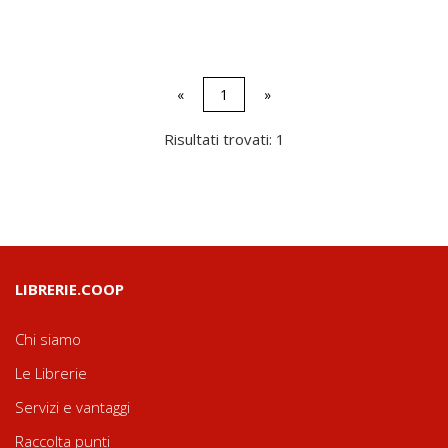
«
1
»
Risultati trovati: 1
LIBRERIE.COOP
Chi siamo
Le Librerie
Servizi e vantaggi
Raccolta punti