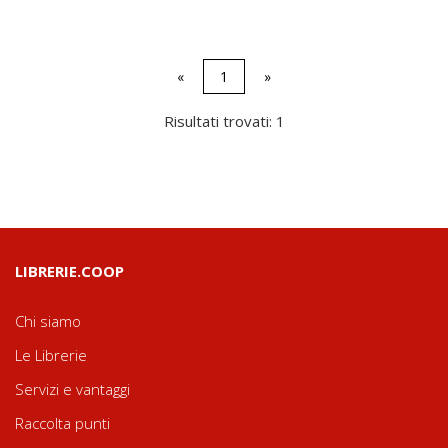
«
1
»
Risultati trovati: 1
LIBRERIE.COOP
Chi siamo
Le Librerie
Servizi e vantaggi
Raccolta punti