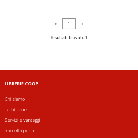
«
1
»
Risultati trovati: 1
LIBRERIE.COOP
Chi siamo
Le Librerie
Servizi e vantaggi
Raccolta punti