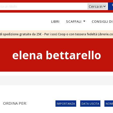
LIBRI
SCAFFALI
CONSIGLI D
e di spedizione gratuite da 25€ - Per i soci Coop o con tessera fedeltà Librerie.c
elena bettarello
ORDINA PER:
IMPORTANZA
DATA USCITA
NOME