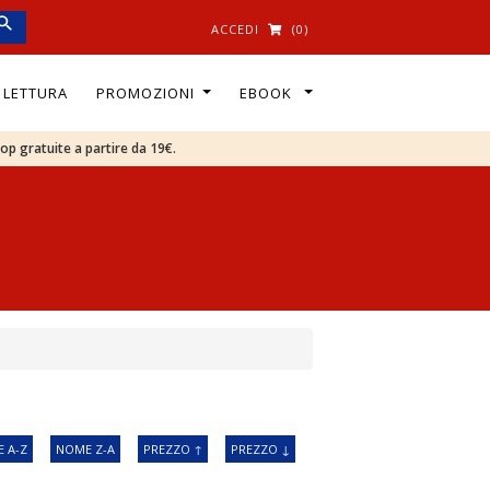
ACCEDI
(0)
I LETTURA
PROMOZIONI
EBOOK
oop gratuite a partire da 19€.
 A-Z
NOME Z-A
PREZZO ↑
PREZZO ↓