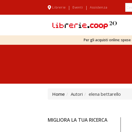
|
|
Librerie
Eventi
Assistenza
Per gli acquisti online: spes
Home
Autori
elena bettarello
MIGLIORA LA TUA RICERCA