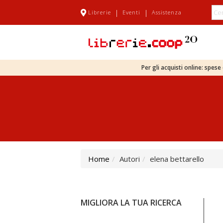
|
|
Librerie
Eventi
Assistenza
Per gli acquisti online: spes
Home
Autori
elena bettarello
MIGLIORA LA TUA RICERCA