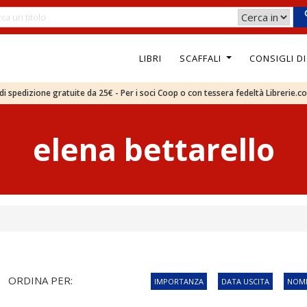
LIBRI
SCAFFALI
CONSIGLI D
e di spedizione gratuite da 25€ - Per i soci Coop o con tessera fedeltà Librerie.c
elena bettarello
ORDINA PER:
IMPORTANZA
DATA USCITA
NOME