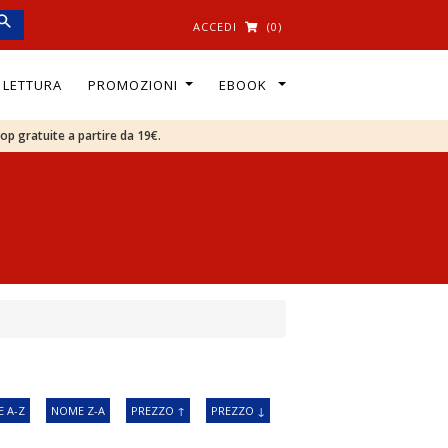
ACCEDI
(0)
I LETTURA
PROMOZIONI
EBOOK
oop gratuite a partire da 19€.
 A-Z
NOME Z-A
PREZZO ↑
PREZZO ↓