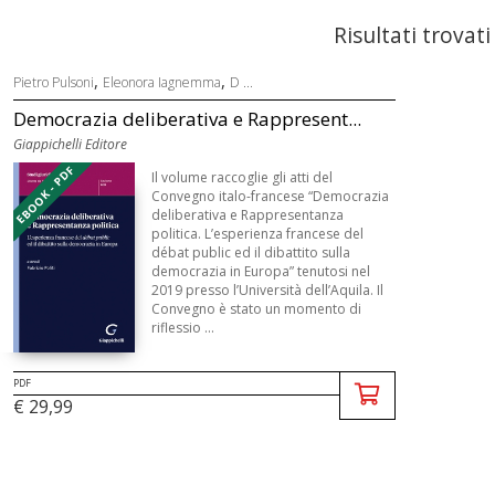
Risultati trovati
,
,
Pietro Pulsoni
Eleonora Iagnemma
D ...
Democrazia deliberativa e Rappresent...
Giappichelli Editore
EBOOK - PDF
Il volume raccoglie gli atti del
Convegno italo-francese “Democrazia
deliberativa e Rappresentanza
politica. L’esperienza francese del
débat public ed il dibattito sulla
democrazia in Europa” tenutosi nel
2019 presso l’Università dell’Aquila. Il
Convegno è stato un momento di
riflessio ...
PDF
€ 29,99