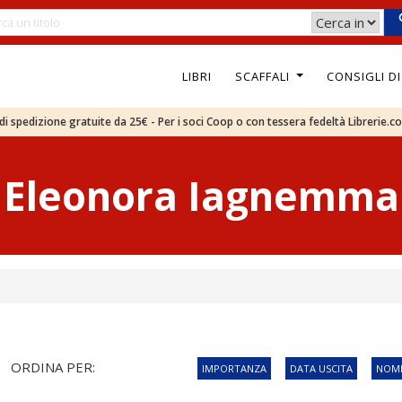
LIBRI
SCAFFALI
CONSIGLI D
e di spedizione gratuite da 25€ - Per i soci Coop o con tessera fedeltà Librerie.c
Eleonora Iagnemma
ORDINA PER:
IMPORTANZA
DATA USCITA
NOME