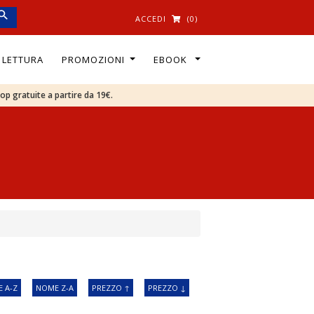
ACCEDI
(0)
I LETTURA
PROMOZIONI
EBOOK
oop gratuite a partire da 19€.
 A-Z
NOME Z-A
PREZZO ↑
PREZZO ↓