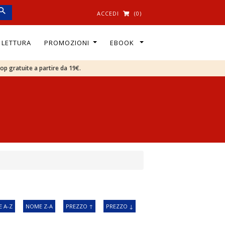
ACCEDI
(0)
I LETTURA
PROMOZIONI
EBOOK
oop gratuite a partire da 19€.
 A-Z
NOME Z-A
PREZZO ↑
PREZZO ↓