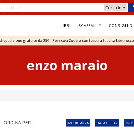
LIBRI
SCAFFALI
CONSIGLI D
e di spedizione gratuite da 25€ - Per i soci Coop o con tessera fedeltà Librerie.c
enzo maraio
ORDINA PER:
IMPORTANZA
DATA USCITA
NOME