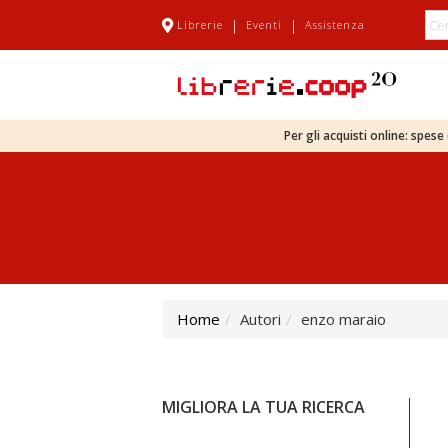
|
|
Librerie
Eventi
Assistenza
Per gli acquisti online: spes
Home
Autori
enzo maraio
MIGLIORA LA TUA RICERCA