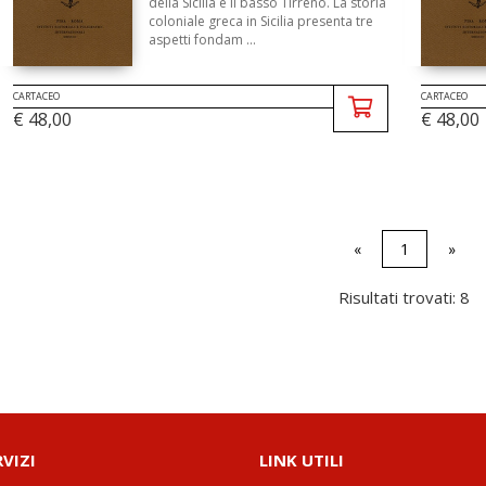
della Sicilia e il basso Tirreno. La storia
coloniale greca in Sicilia presenta tre
aspetti fondam ...
CARTACEO
CARTACEO
€ 48,00
€ 48,00
«
1
»
Risultati trovati: 8
RVIZI
LINK UTILI