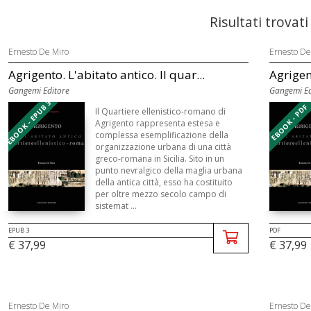
Risultati trovati
Ernesto De Miro
Ernesto De
Agrigento. L'abitato antico. Il quar...
Agrigent
Gangemi Editore
Gangemi Ed
EBOOK - EPUB 3
EBOOK - PDF
Il Quartiere ellenistico-romano di
Agrigento rappresenta estesa e
complessa esemplificazione della
organizzazione urbana di una città
greco-romana in Sicilia. Sito in un
punto nevralgico della maglia urbana
della antica città, esso ha costituito
per oltre mezzo secolo campo di
sistemat ...
EPUB 3
PDF
€ 37,99
€ 37,99
Ernesto De Miro
Ernesto De