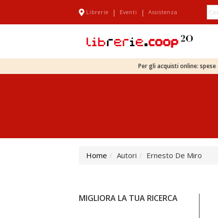
|
|
Librerie
Eventi
Assistenza
Per gli acquisti online: spes
Home
Autori
Ernesto De Miro
MIGLIORA LA TUA RICERCA