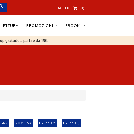
ACCEDI
(0)
I LETTURA
PROMOZIONI
EBOOK
oop gratuite a partire da 19€.
 A-Z
NOME Z-A
PREZZO ↑
PREZZO ↓