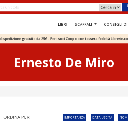
LIBRI
SCAFFALI
CONSIGLI D
e di spedizione gratuite da 25€ - Per i soci Coop o con tessera fedeltà Librerie.c
Ernesto De Miro
ORDINA PER:
IMPORTANZA
DATA USCITA
NOME