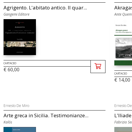
Agrigento. L'abitato antico. Il quar...
Akragas
Gangemi Editore
Ante Quem
CARTACEO
€ 60,00
CARTACEO
€ 14,00
Ernesto De Miro
Ernesto De
Arte greca in Sicilia. Testimonianze...
L'Iliade
Kalós
Fabrizio Se