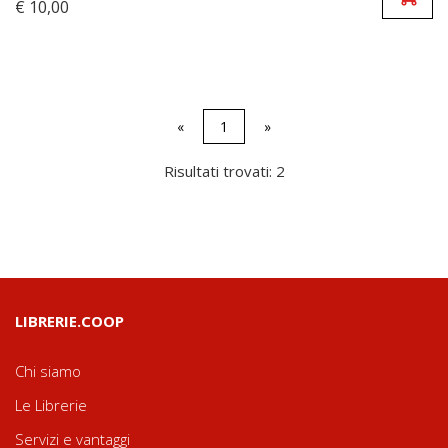
€ 10,00
«
1
»
Risultati trovati: 2
LIBRERIE.COOP
Chi siamo
Le Librerie
Servizi e vantaggi