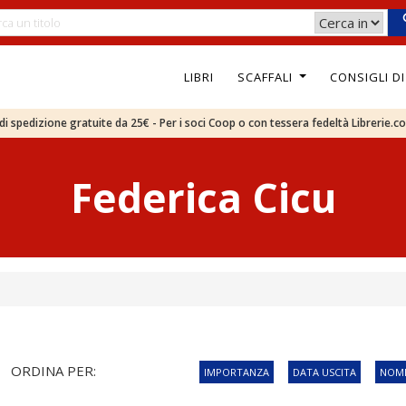
LIBRI
SCAFFALI
CONSIGLI D
e di spedizione gratuite da 25€ - Per i soci Coop o con tessera fedeltà Librerie.c
Federica Cicu
ORDINA PER:
IMPORTANZA
DATA USCITA
NOME