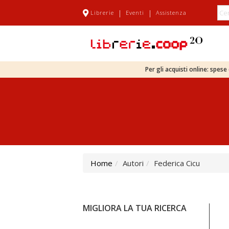
|
|
Librerie
Eventi
Assistenza
Per gli acquisti online: spes
Home
Autori
Federica Cicu
MIGLIORA LA TUA RICERCA