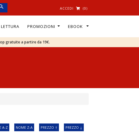
ACCEDI
(0)
I LETTURA
PROMOZIONI
EBOOK
oop gratuite a partire da 19€.
 A-Z
NOME Z-A
PREZZO ↑
PREZZO ↓