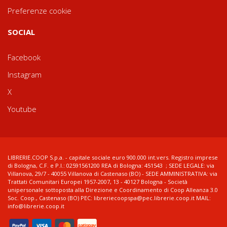
Preferenze cookie
SOCIAL
Facebook
Instagram
X
Youtube
LIBRERIE.COOP S.p.a. - capitale sociale euro 900.000 int.vers. Registro imprese
di Bologna, C.F. e P.I.: 02591561200 REA di Bologna: 451543 ; SEDE LEGALE: via
Villanova, 29/7 - 40055 Villanova di Castenaso (BO) - SEDE AMMINISTRATIVA: via
Trattati Comunitari Europei 1957-2007, 13 - 40127 Bologna - Società
unipersonale sottoposta alla Direzione e Coordinamento di Coop Alleanza 3.0
Soc. Coop., Castenaso (BO) PEC: libreriecoopspa@pec.librerie.coop.it MAIL:
info@librerie.coop.it