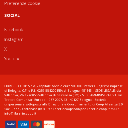
Preferenze cookie
SOCIAL
Facebook
Instagram
X
Youtube
LIBRERIE.COOP S.p.a. - capitale sociale euro 900.000 int.vers. Registro imprese
di Bologna, C.F. e P.I.: 02591561200 REA di Bologna: 451543 ; SEDE LEGALE: via
Villanova, 29/7 - 40055 Villanova di Castenaso (BO) - SEDE AMMINISTRATIVA: via
Trattati Comunitari Europei 1957-2007, 13 - 40127 Bologna - Società
unipersonale sottoposta alla Direzione e Coordinamento di Coop Alleanza 3.0
Soc. Coop., Castenaso (BO) PEC: libreriecoopspa@pec.librerie.coop.it MAIL:
info@librerie.coop.it