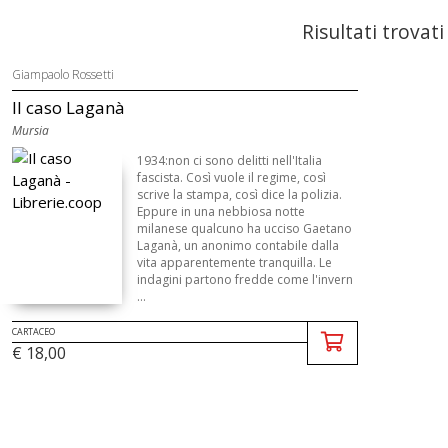
Risultati trovati
Giampaolo Rossetti
Il caso Laganà
Mursia
1934:non ci sono delitti nell'Italia
fascista. Così vuole il regime, così
scrive la stampa, così dice la polizia.
Eppure in una nebbiosa notte
milanese qualcuno ha ucciso Gaetano
Laganà, un anonimo contabile dalla
vita apparentemente tranquilla. Le
indagini partono fredde come l'invern
...
CARTACEO
€ 18,00