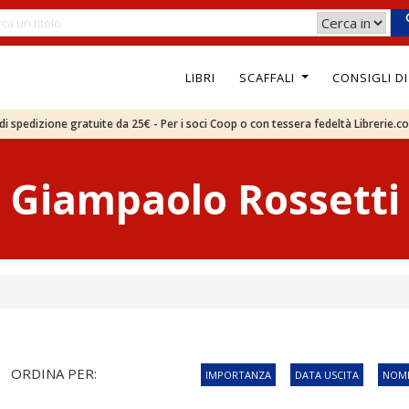
LIBRI
SCAFFALI
CONSIGLI D
e di spedizione gratuite da 25€ - Per i soci Coop o con tessera fedeltà Librerie.c
Giampaolo Rossetti
ORDINA PER:
IMPORTANZA
DATA USCITA
NOME