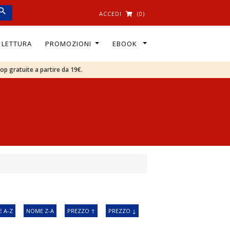
ACCEDI
(0)
I LETTURA
PROMOZIONI
EBOOK
oop gratuite a partire da 19€.
 A-Z
NOME Z-A
PREZZO ↑
PREZZO ↓