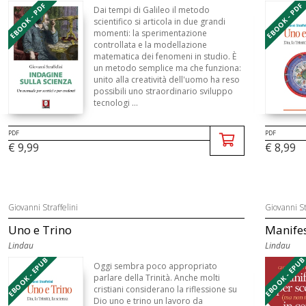
EBOOK - PDF
EBOOK - PDF
Dai tempi di Galileo il metodo
scientifico si articola in due grandi
momenti: la sperimentazione
controllata e la modellazione
matematica dei fenomeni in studio. È
un metodo semplice ma che funziona:
unito alla creatività dell'uomo ha reso
possibili uno straordinario sviluppo
tecnologi ...
PDF
PDF
€ 9,99
€ 8,99
Giovanni Straffelini
Giovanni St
Uno e Trino
Manifes
Lindau
Lindau
EBOOK - EPUB
EBOOK - EPU
Oggi sembra poco appropriato
parlare della Trinità. Anche molti
cristiani considerano la riflessione su
Dio uno e trino un lavoro da