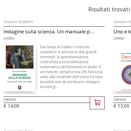
Risultati trovati
Giovanni Straffelini
Giovanni St
Indagine sulla scienza. Un manuale p...
Uno e tr
Lindau
Lindau
Dai tempi di Galileo il metodo
scientifico si articola in due grandi
momenti: la sperimentazione
controllata e la modellazione
matematica dei fenomeni in studio. È
un metodo semplice ma che funziona:
unito alla creatività dell'uomo ha reso
possibili uno straordinario sviluppo
tecnologi ...
CARTACEO
CARTACEO
€ 14,00
€ 13,00