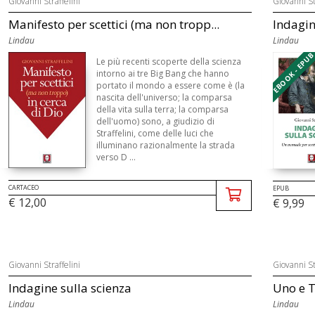
Giovanni Straffelini
Giovanni St
Manifesto per scettici (ma non tropp...
Indagin
Lindau
Lindau
EBOOK - EPU
Le più recenti scoperte della scienza
intorno ai tre Big Bang che hanno
portato il mondo a essere come è (la
nascita dell'universo; la comparsa
della vita sulla terra; la comparsa
dell'uomo) sono, a giudizio di
Straffelini, come delle luci che
illuminano razionalmente la strada
verso D ...
CARTACEO
EPUB
€ 12,00
€ 9,99
Giovanni Straffelini
Giovanni St
Indagine sulla scienza
Uno e T
Lindau
Lindau