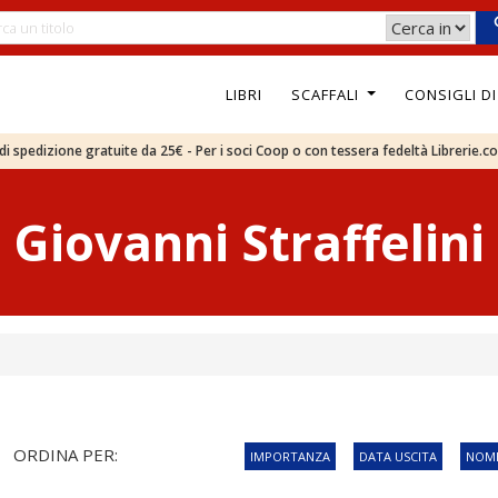
LIBRI
SCAFFALI
CONSIGLI D
e di spedizione gratuite da 25€ - Per i soci Coop o con tessera fedeltà Librerie.c
Giovanni Straffelini
ORDINA PER:
IMPORTANZA
DATA USCITA
NOME