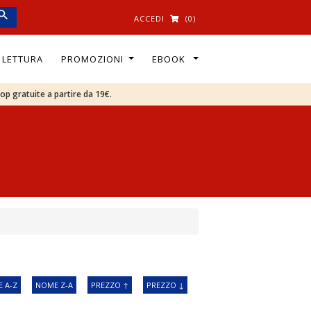
ACCEDI
(0)
I LETTURA
PROMOZIONI
EBOOK
oop gratuite a partire da 19€.
 A-Z
NOME Z-A
PREZZO ↑
PREZZO ↓