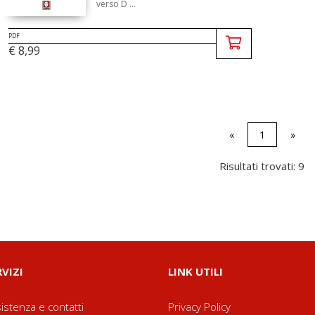
verso D ...
PDF
€ 8,99
«
1
»
Risultati trovati: 9
RVIZI
LINK UTILI
istenza e contatti
Privacy Policy