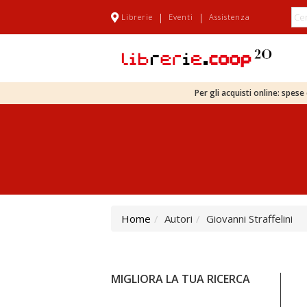
|
|
Librerie
Eventi
Assistenza
Per gli acquisti online: spes
Home
Autori
Giovanni Straffelini
MIGLIORA LA TUA RICERCA