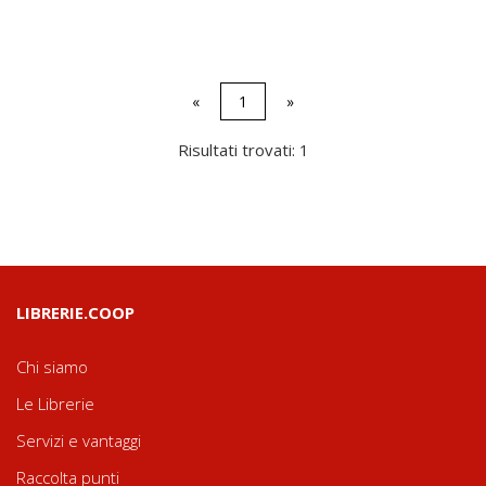
«
1
»
Risultati trovati: 1
LIBRERIE.COOP
Chi siamo
Le Librerie
Servizi e vantaggi
Raccolta punti