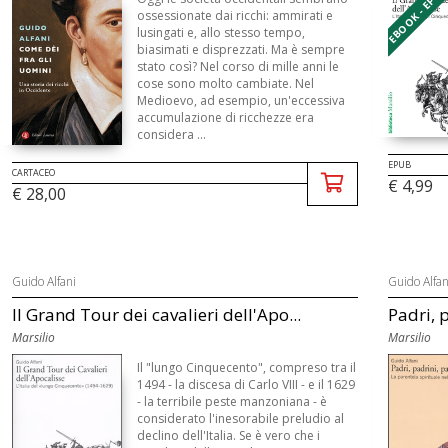
EBOOK - EPU
ossessionate dai ricchi: ammirati e
lusingati e, allo stesso tempo,
biasimati e disprezzati. Ma è sempre
stato così? Nel corso di mille anni le
cose sono molto cambiate. Nel
Medioevo, ad esempio, un'eccessiva
accumulazione di ricchezze era
considera ...
EPUB
CARTACEO
€ 4,99
€ 28,00
Guido Alfani
Guido Alfan
Il Grand Tour dei cavalieri dell'Apo...
Padri, p
Marsilio
Marsilio
Il "lungo Cinquecento", compreso tra il
1494 - la discesa di Carlo VIII - e il 1629
- la terribile peste manzoniana - è
considerato l'inesorabile preludio al
declino dell'Italia. Se è vero che i