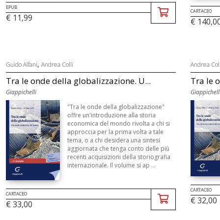
EPUB
CARTACEO
€ 11,99
€ 140,0
,
Guido Alfani
Andrea Colli
Andrea Coll
Tra le onde della globalizzazione. U...
Tra le 
Giappichelli
Giappichell
"Tra le onde della globalizzazione"
offre un'introduzione alla storia
economica del mondo rivolta a chi si
approccia per la prima volta a tale
tema, o a chi desidera una sintesi
aggiornata che tenga conto delle più
recenti acquisizioni della storiografia
internazionale. Il volume si ap ...
CARTACEO
CARTACEO
€ 32,00
€ 33,00