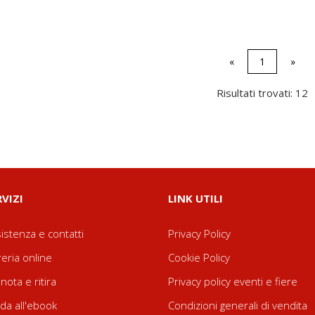
«
1
»
Risultati trovati: 12
RVIZI
LINK UTILI
istenza e contatti
Privacy Policy
reria online
Cookie Policy
nota e ritira
Privacy policy eventi e fiere
da all'ebook
Condizioni generali di vendita