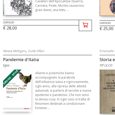
Cavalieri dell'Apocalisse (Guerra,
Carestia, Peste, Morte) causarono
gravi danni, una lettu ...
CARTACEO
CARTACEO
€ 28,00
€ 25,00
,
Alessia Melegaro
Guido Alfani
Emanuele 
Pandemie d'Italia
Storia 
Egea
TIP.LE.CO
EBOOK - EPUB
Allarmi e polemiche hanno
accompagnato la parabola
dell'influenza suina e rigorosamente,
ogni anno, alla ripresa delle attività
autunnali, si parlerà di vecchie e nuove
epidemie e pandemie. Che non sono
la stessa cosa. In ogni caso si tratta di
fenomeni destinati a condizionare
forteme ...