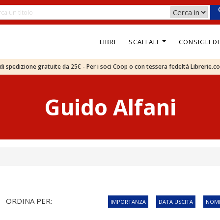
LIBRI
SCAFFALI
CONSIGLI D
e di spedizione gratuite da 25€ - Per i soci Coop o con tessera fedeltà Librerie.c
Guido Alfani
ORDINA PER:
IMPORTANZA
DATA USCITA
NOME