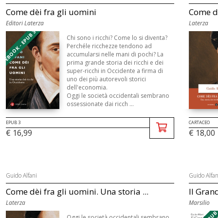
Come dèi fra gli uomini
Come dèi
Editori Laterza
Laterza
EBOOK - EPUB 3
Chi sono i ricchi? Come lo si diventa?
Perchéle ricchezze tendono ad
accumularsi nelle mani di pochi? La
prima grande storia dei ricchi e dei
super-ricchi in Occidente a firma di
uno dei più autorevoli storici
dell'economia.
Oggi le società occidentali sembrano
ossessionate dai ricch ...
EPUB 3
CARTACEO
€ 16,99
€ 18,00
Guido Alfani
Guido Alfan
Come dèi fra gli uomini. Una storia ...
Il Grand
Laterza
Marsilio
Oggi le società occidentali sembrano