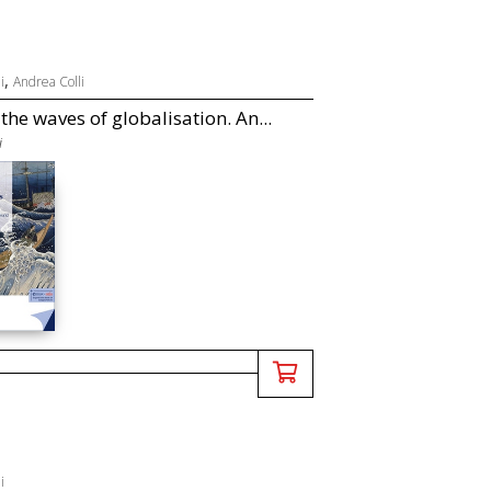
,
i
Andrea Colli
he waves of globalisation. An...
i
i