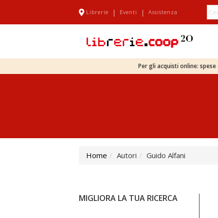
|
|
Librerie
Eventi
Assistenza
Per gli acquisti online: spes
Home
Autori
Guido Alfani
MIGLIORA LA TUA RICERCA