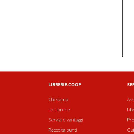
LIBRERIE.COOP
SE
Chi siamo
Ass
Le Librerie
Lib
Servizi e vantaggi
Pre
Raccolta punti
Gui