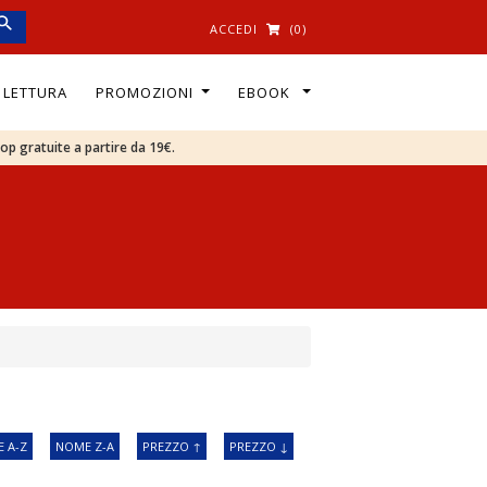
ACCEDI
(0)
I LETTURA
PROMOZIONI
EBOOK
oop gratuite a partire da 19€.
 A-Z
NOME Z-A
PREZZO ↑
PREZZO ↓