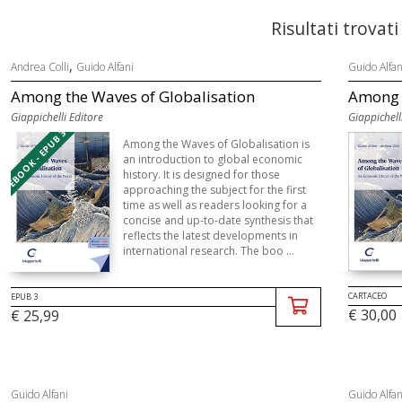
Risultati trovati
,
Andrea Colli
Guido Alfani
Guido Alfan
Among the Waves of Globalisation
Among t
Giappichelli Editore
Giappichell
EBOOK - EPUB 3
Among the Waves of Globalisation is
an introduction to global economic
history. It is designed for those
approaching the subject for the first
time as well as readers looking for a
concise and up-to-date synthesis that
reflects the latest developments in
international research. The boo ...
CARTACEO
EPUB 3
€ 30,00
€ 25,99
Guido Alfani
Guido Alfan