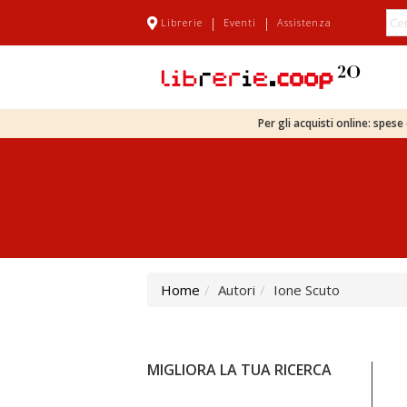
|
|
Librerie
Eventi
Assistenza
Per gli acquisti online: spes
Home
Autori
Ione Scuto
MIGLIORA LA TUA RICERCA