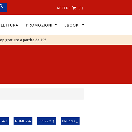
ACCEDI
(0)
I LETTURA
PROMOZIONI
EBOOK
oop gratuite a partire da 19€.
 A-Z
NOME Z-A
PREZZO ↑
PREZZO ↓