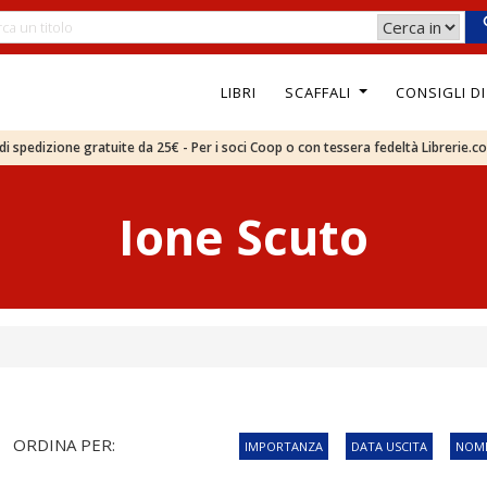
LIBRI
SCAFFALI
CONSIGLI D
e di spedizione gratuite da 25€ - Per i soci Coop o con tessera fedeltà Librerie.c
Ione Scuto
ORDINA PER:
IMPORTANZA
DATA USCITA
NOME