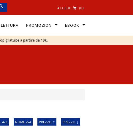
ACCEDI
(0)
I LETTURA
PROMOZIONI
EBOOK
oop gratuite a partire da 19€.
 A-Z
NOME Z-A
PREZZO ↑
PREZZO ↓