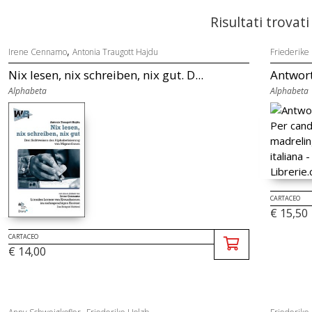
Risultati trovati
,
Irene Cennamo
Antonia Traugott Hajdu
Friederike
Nix lesen, nix schreiben, nix gut. D...
Antwort
Alphabeta
Alphabeta
CARTACEO
€ 15,50
CARTACEO
€ 14,00
,