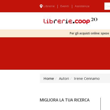
|
|
Librerie
Eventi
Assistenza
Per gli acquisti online: spes
Home
Autori
Irene Cennamo
MIGLIORA LA TUA RICERCA