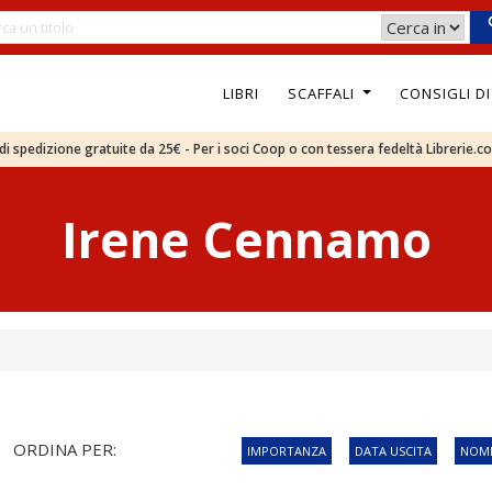
LIBRI
SCAFFALI
CONSIGLI D
e di spedizione gratuite da 25€ - Per i soci Coop o con tessera fedeltà Librerie.c
Irene Cennamo
ORDINA PER:
IMPORTANZA
DATA USCITA
NOME