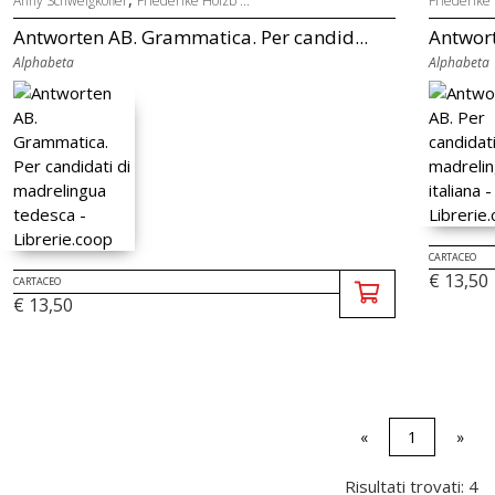
Anny Schweigkofler
Friederike Holzb ...
Friederike
Antworten AB. Grammatica. Per candid...
Antwort
Alphabeta
Alphabeta
CARTACEO
€ 13,50
CARTACEO
€ 13,50
«
1
»
Risultati trovati: 4