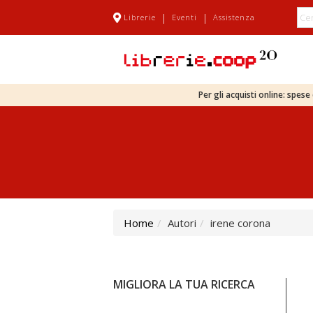
|
|
Librerie
Eventi
Assistenza
Per gli acquisti online: spes
Home
Autori
irene corona
MIGLIORA LA TUA RICERCA