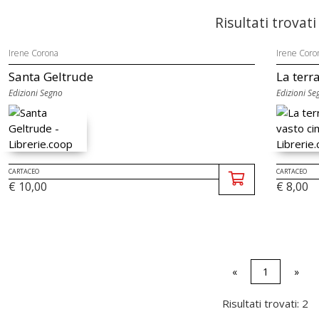
Risultati trovati
Irene Corona
Irene Coro
Santa Geltrude
La terr
Edizioni Segno
Edizioni Se
CARTACEO
CARTACEO
€ 10,00
€ 8,00
«
1
»
Risultati trovati: 2