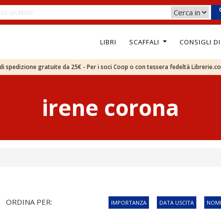
LIBRI
SCAFFALI
CONSIGLI D
e di spedizione gratuite da 25€ - Per i soci Coop o con tessera fedeltà Librerie.c
irene corona
ORDINA PER:
IMPORTANZA
DATA USCITA
NOME