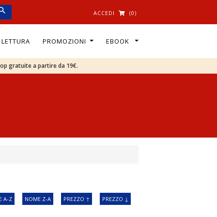
ACCEDI
(0)
I LETTURA
PROMOZIONI
EBOOK
oop gratuite a partire da 19€.
 A-Z
NOME Z-A
PREZZO ↑
PREZZO ↓