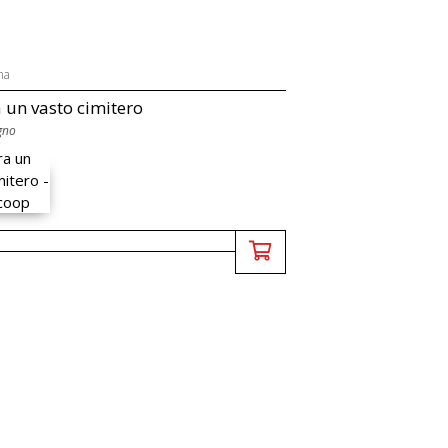
na
a un vasto cimitero
gno