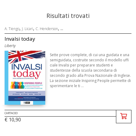
Risultati trovati
,
,
, ...
A. Tiengo
J. Licari
C. Henderson
Invalsi today
Liberty
Sette prove complete, di cui una guidata e una
semiguidata, costruite secondo il modello uffi
ciale Invalsi per preparare studenti e
studentesse della scuola secondaria di
secondo grado alla Prova Nazionale di Inglese.
La sezione iniziale Inspiring People permette di
sperimentare le ti ...
CARTACEO
€ 10,90