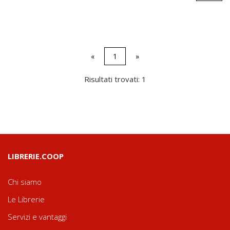
«
1
»
Risultati trovati: 1
LIBRERIE.COOP
Chi siamo
Le Librerie
Servizi e vantaggi