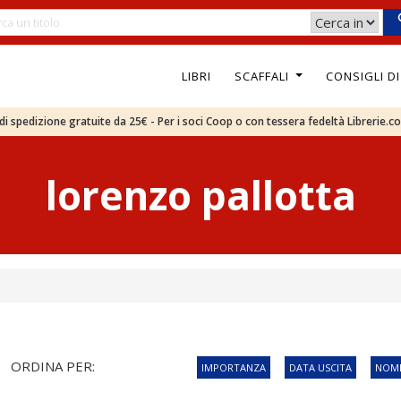
LIBRI
SCAFFALI
CONSIGLI D
e di spedizione gratuite da 25€ - Per i soci Coop o con tessera fedeltà Librerie.c
lorenzo pallotta
ORDINA PER:
IMPORTANZA
DATA USCITA
NOME