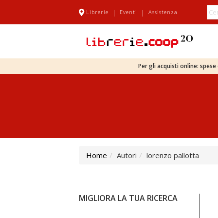
|
|
Librerie
Eventi
Assistenza
Per gli acquisti online: spes
Home
Autori
lorenzo pallotta
MIGLIORA LA TUA RICERCA