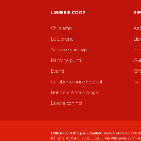
LIBRERIE.COOP
SE
Chi siamo
Ass
Le Librerie
Lib
Servizi e vantaggi
Pre
Raccolta punti
Gui
Eventi
Gif
Collaborazioni e Festival
Isc
Notizie e Area stampa
Lavora con noi
LIBRERIE.COOP S.p.a. - capitale sociale euro 900.000 in
Bologna: 451543 ; SEDE LEGALE: via Villanova, 29/7 - 4