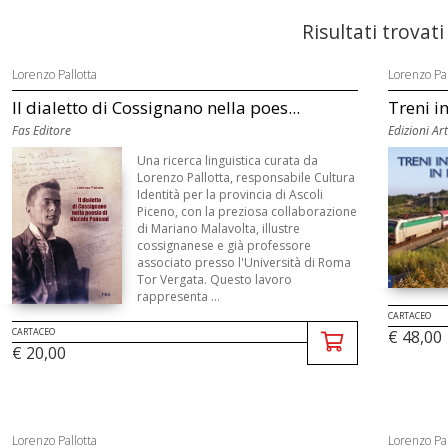
Risultati trovati
Lorenzo Pallotta
Lorenzo Pal
Il dialetto di Cossignano nella poes...
Treni i
Fas Editore
Edizioni A
Una ricerca linguistica curata da
Lorenzo Pallotta, responsabile Cultura
Identità per la provincia di Ascoli
Piceno, con la preziosa collaborazione
di Mariano Malavolta, illustre
cossignanese e già professore
associato presso l'Università di Roma
Tor Vergata. Questo lavoro
rappresenta ...
CARTACEO
CARTACEO
€ 48,00
€ 20,00
Lorenzo Pallotta
Lorenzo Pal