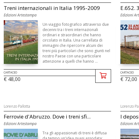
Treni internazionali in Italia 1995-2009
E.652. 3
Edizioni Artestampa
Edizioni A
Un viaggio fotografico attraverso due
decenni tra i treni internazionali
ordinari e straordinari che hanno
circolato in Italia. Una carrellata di
immagini che ripercorre alcuni dei
treni più particolari che sono giunti nel
nostro Paese con una particolare
attenzione a quelli che hanno ...
CARTACEO
CARTACEO
€ 48,00
€ 72,00
Lorenzo Pallotta
Lorenzo Pal
Ferrovie d'Abruzzo. Dove i treni sfi...
I depos
Edizioni Artestampa
Edizioni A
Tra gli appassionati di treni è diffusa
da tempo un'idea quasi assodata: