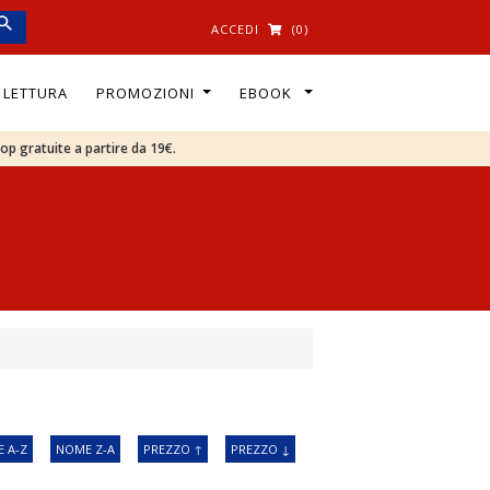
ACCEDI
(0)
I LETTURA
PROMOZIONI
EBOOK
oop gratuite a partire da 19€.
 A-Z
NOME Z-A
PREZZO ↑
PREZZO ↓