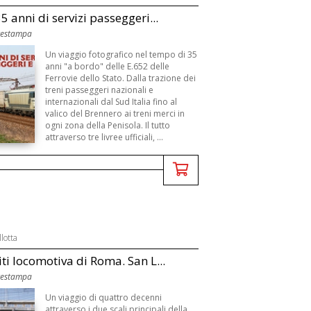
5 anni di servizi passeggeri...
rtestampa
Un viaggio fotografico nel tempo di 35
anni "a bordo" delle E.652 delle
Ferrovie dello Stato. Dalla trazione dei
treni passeggeri nazionali e
internazionali dal Sud Italia fino al
valico del Brennero ai treni merci in
ogni zona della Penisola. Il tutto
attraverso tre livree ufficiali, ...
lotta
iti locomotiva di Roma. San L...
rtestampa
Un viaggio di quattro decenni
attraverso i due scali principali della