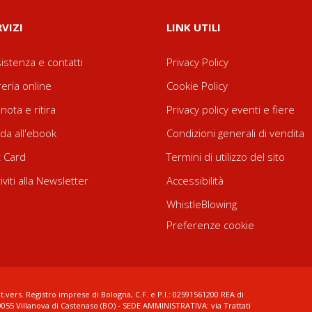
RVIZI
LINK UTILI
istenza e contatti
Privacy Policy
reria online
Cookie Policy
nota e ritira
Privacy policy eventi e fiere
da all'ebook
Condizioni generali di vendita
t Card
Termini di utilizzo del sito
riviti alla Newsletter
Accessibilità
WhistleBlowing
Preferenze cookie
t.vers. Registro imprese di Bologna, C.F. e P.I.: 02591561200 REA di
0055 Villanova di Castenaso (BO) - SEDE AMMINISTRATIVA: via Trattati