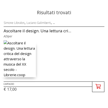
Risultati trovati
,
, ...
Simone Libralon
Luciano Galimberti
Ascoltare il design. Una lettura cri...
ADIper
CARTACEO
€ 17,00