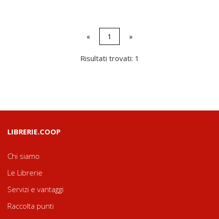
«
1
»
Risultati trovati: 1
LIBRERIE.COOP
Chi siamo
Le Librerie
Servizi e vantaggi
Raccolta punti