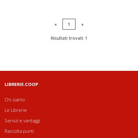
«
1
»
Risultati trovati: 1
LIBRERIE.COOP
Chi siamo
Le Librerie
Servizi e vantaggi
Raccolta punti