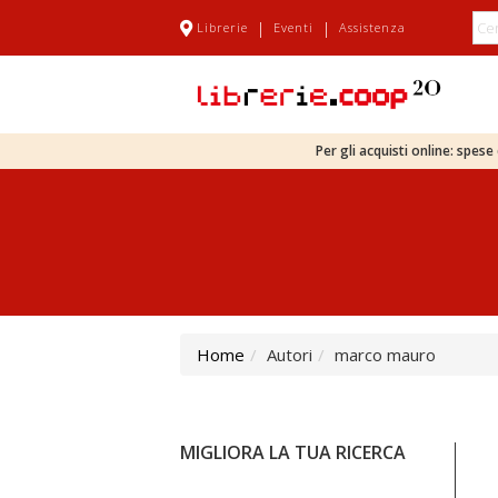
|
|
Librerie
Eventi
Assistenza
Per gli acquisti online: spes
Home
Autori
marco mauro
MIGLIORA LA TUA RICERCA