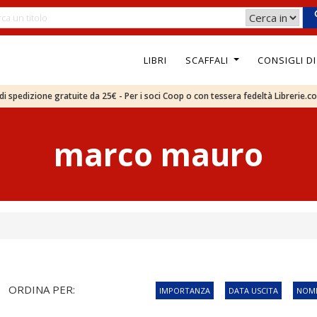
LIBRI
SCAFFALI
CONSIGLI D
e di spedizione gratuite da 25€ - Per i soci Coop o con tessera fedeltà Librerie.c
marco mauro
ORDINA PER:
IMPORTANZA
DATA USCITA
NOME