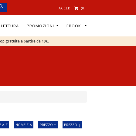
ACCEDI
(0)
I LETTURA
PROMOZIONI
EBOOK
oop gratuite a partire da 19€.
 A-Z
NOME Z-A
PREZZO ↑
PREZZO ↓