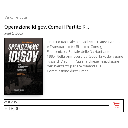
Marco Perduca
Operazione Idigov. Come il Partito R...
Reality Book
Il Partito Radicale Nonviolento Transnazionale
e Transpartito è affiliato al Consiglio
Economico e Sociale delle Nazioni Unite dal
1995. Nella primavera del 2000, la Federazione
russa di Vladimir Putin ne chiese l'espulsione
per aver fatto parlare davanti alla
Commissione diritti umani ...
CARTACEO
€ 18,00