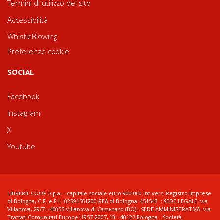
Termini di utilizzo del sito
Accessibilità
WhistleBlowing
Preferenze cookie
SOCIAL
Facebook
Instagram
X
Youtube
LIBRERIE.COOP S.p.a. - capitale sociale euro 900.000 int.vers. Registro imprese
di Bologna, C.F. e P.I.: 02591561200 REA di Bologna: 451543 ; SEDE LEGALE: via
Villanova, 29/7 - 40055 Villanova di Castenaso (BO) - SEDE AMMINISTRATIVA: via
Trattati Comunitari Europei 1957-2007, 13 - 40127 Bologna - Società