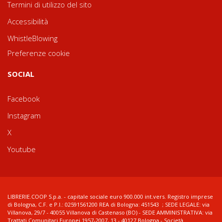
Termini di utilizzo del sito
Accessibilità
WhistleBlowing
Preferenze cookie
SOCIAL
Facebook
Instagram
X
Youtube
LIBRERIE.COOP S.p.a. - capitale sociale euro 900.000 int.vers. Registro imprese
di Bologna, C.F. e P.I.: 02591561200 REA di Bologna: 451543 ; SEDE LEGALE: via
Villanova, 29/7 - 40055 Villanova di Castenaso (BO) - SEDE AMMINISTRATIVA: via
Trattati Comunitari Europei 1957-2007, 13 - 40127 Bologna - Società