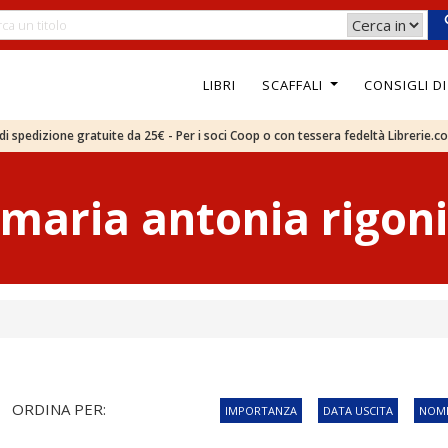
LIBRI
SCAFFALI
CONSIGLI D
e di spedizione gratuite da 25€ - Per i soci Coop o con tessera fedeltà Librerie.c
maria antonia rigoni
ORDINA PER:
IMPORTANZA
DATA USCITA
NOME