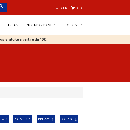
ACCEDI
(0)
I LETTURA
PROMOZIONI
EBOOK
oop gratuite a partire da 19€.
 A-Z
NOME Z-A
PREZZO ↑
PREZZO ↓