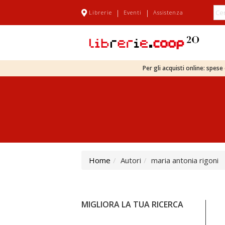
|
|
Librerie
Eventi
Assistenza
Per gli acquisti online: spes
Home
Autori
maria antonia rigoni
MIGLIORA LA TUA RICERCA