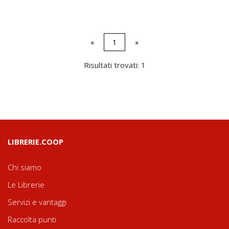
«
1
»
Risultati trovati: 1
LIBRERIE.COOP
Chi siamo
Le Librerie
Servizi e vantaggi
Raccolta punti