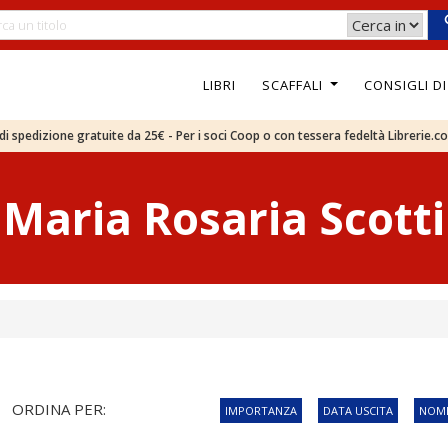
LIBRI
SCAFFALI
CONSIGLI D
e di spedizione gratuite da 25€ - Per i soci Coop o con tessera fedeltà Librerie.c
Maria Rosaria Scotti
ORDINA PER:
IMPORTANZA
DATA USCITA
NOME