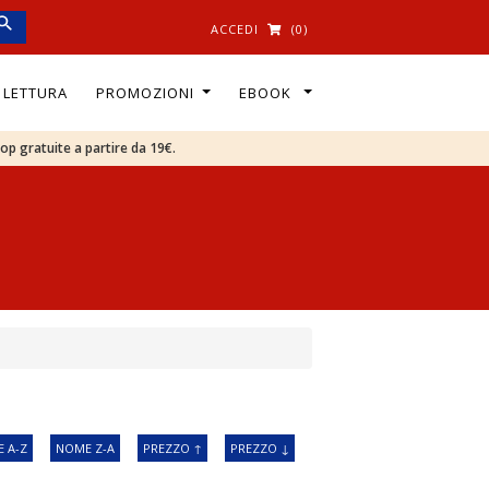
ACCEDI
(0)
I LETTURA
PROMOZIONI
EBOOK
oop gratuite a partire da 19€.
 A-Z
NOME Z-A
PREZZO ↑
PREZZO ↓