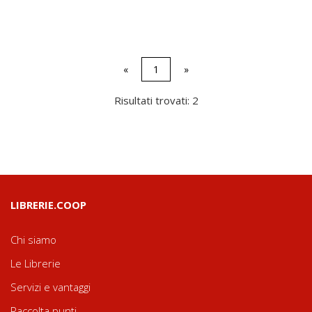
«
1
»
Risultati trovati: 2
LIBRERIE.COOP
Chi siamo
Le Librerie
Servizi e vantaggi
Raccolta punti