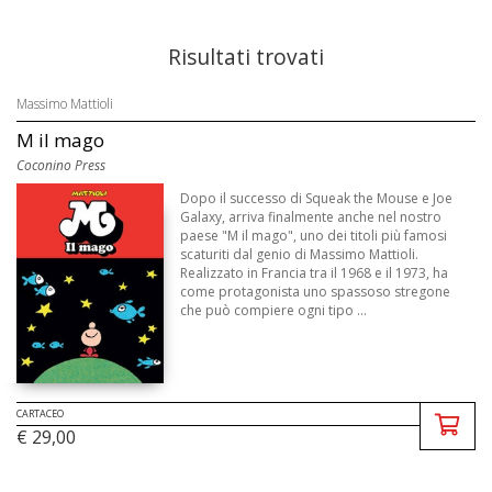
Risultati trovati
Massimo Mattioli
M il mago
Coconino Press
Dopo il successo di Squeak the Mouse e Joe
Galaxy, arriva finalmente anche nel nostro
paese "M il mago", uno dei titoli più famosi
scaturiti dal genio di Massimo Mattioli.
Realizzato in Francia tra il 1968 e il 1973, ha
come protagonista uno spassoso stregone
che può compiere ogni tipo ...
CARTACEO
€ 29,00