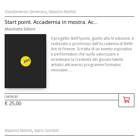
,
Giandomenico Semeraro
Massimo Mattioli
Start point. Accademia in mostra. Ac...
Maschietto Editore
Il progetto StARTpoint, giunto alla IV edizione, è
realizzato e promosso dall'Accademia di Belle
Arti di Firenze. Si tratta di un evento espositivo
e performativo che vuole valorizzare e
incentivare la creatività dei giovani talenti
artistici attraverso programmi formativi
innovativi. ...
CARTACEO
€ 25,00
,
Massimo Mattioli
Mario Gomboli