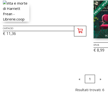
EBOOK - EPU
CARTACEO
€ 11,36
EPUB
€ 8,99
«
1
»
Risultati trovati: 6