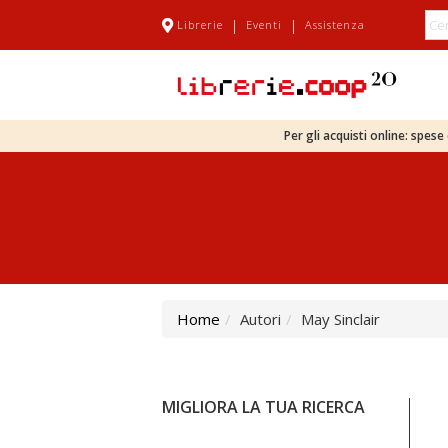
|
|
Librerie
Eventi
Assistenza
Per gli acquisti online: spes
Home
Autori
May Sinclair
MIGLIORA LA TUA RICERCA