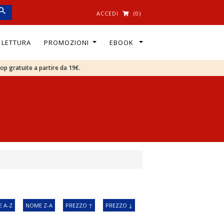
ACCEDI
(0)
I LETTURA
PROMOZIONI
EBOOK
oop gratuite a partire da 19€.
 A-Z
NOME Z-A
PREZZO ↑
PREZZO ↓