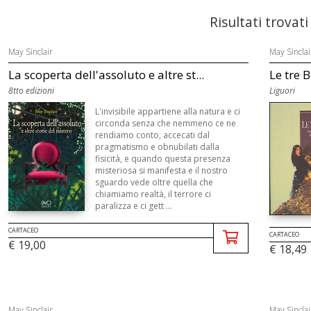
Risultati trovati
May Sinclair
May Sinclai
La scoperta dell'assoluto e altre st...
Le tre 
8tto edizioni
Liguori
L'invisibile appartiene alla natura e ci
circonda senza che nemmeno ce ne
rendiamo conto, accecati dal
pragmatismo e obnubilati dalla
fisicità, e quando questa presenza
misteriosa si manifesta e il nostro
sguardo vede oltre quella che
chiamiamo realtà, il terrore ci
paralizza e ci gett ...
CARTACEO
CARTACEO
€ 19,00
€ 18,49
May Sinclair
May Sinclai