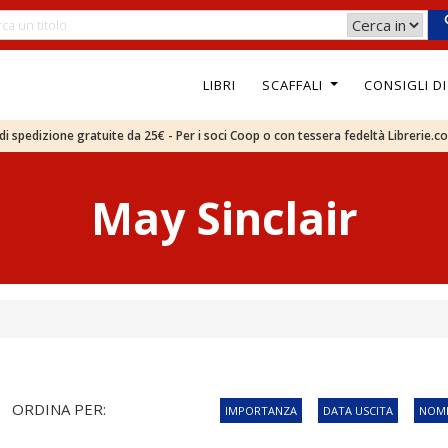
LIBRI
SCAFFALI
CONSIGLI D
e di spedizione gratuite da 25€ - Per i soci Coop o con tessera fedeltà Librerie.c
May Sinclair
ORDINA PER:
IMPORTANZA
DATA USCITA
NOME