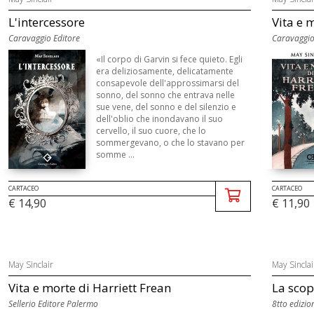
L'intercessore
Vita e 
Caravaggio Editore
Caravaggio
«Il corpo di Garvin si fece quieto. Egli
era deliziosamente, delicatamente
consapevole dell'approssimarsi del
sonno, del sonno che entrava nelle
sue vene, del sonno e del silenzio e
dell'oblio che inondavano il suo
cervello, il suo cuore, che lo
sommergevano, o che lo stavano per
somme ...
CARTACEO
CARTACEO
€ 14,90
€ 11,90
May Sinclair
May Sinclai
Vita e morte di Harriett Frean
La scope
Sellerio Editore Palermo
8tto edizio