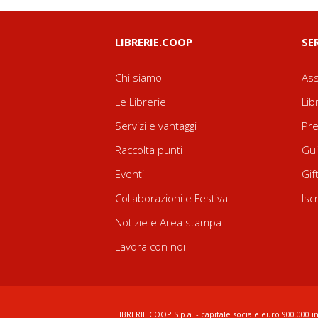
LIBRERIE.COOP
SE
Chi siamo
Ass
Le Librerie
Lib
Servizi e vantaggi
Pre
Raccolta punti
Gui
Eventi
Gif
Collaborazioni e Festival
Isc
Notizie e Area stampa
Lavora con noi
LIBRERIE.COOP S.p.a. - capitale sociale euro 900.000 in