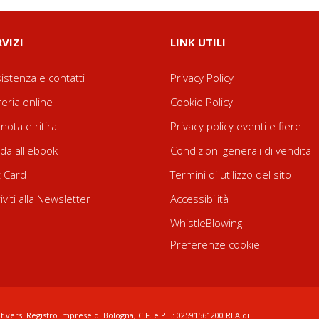
RVIZI
LINK UTILI
istenza e contatti
Privacy Policy
reria online
Cookie Policy
nota e ritira
Privacy policy eventi e fiere
da all'ebook
Condizioni generali di vendita
t Card
Termini di utilizzo del sito
riviti alla Newsletter
Accessibilità
WhistleBlowing
Preferenze cookie
t.vers. Registro imprese di Bologna, C.F. e P.I.: 02591561200 REA di