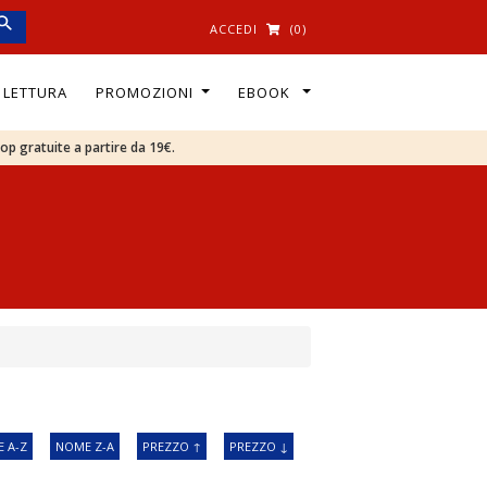
ACCEDI
(0)
I LETTURA
PROMOZIONI
EBOOK
oop gratuite a partire da 19€.
 A-Z
NOME Z-A
PREZZO ↑
PREZZO ↓