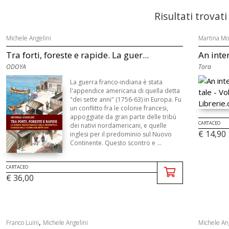
Risultati trovati
Michele Angelini
Martina Mo
Tra forti, foreste e rapide. La guer...
An inter
ODOYA
Tora
La guerra franco-indiana è stata
l'appendice americana di quella detta
"dei sette anni" (1756-63) in Europa. Fu
un conflitto fra le colonie francesi,
appoggiate da gran parte delle tribù
CARTACEO
dei nativi nordamericani, e quelle
€ 14,90
inglesi per il predominio sul Nuovo
Continente. Questo scontro e ...
CARTACEO
€ 36,00
,
Franco Luini
Michele Angelini
Michele An