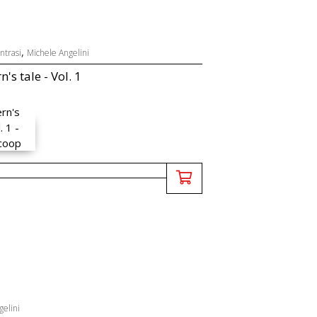
,
ntrasi
Michele Angelini
n's tale - Vol. 1
gelini