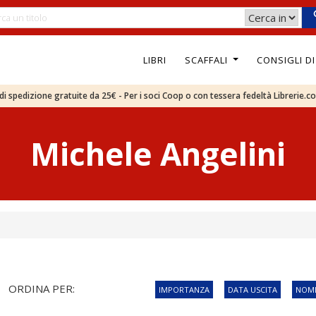
LIBRI
SCAFFALI
CONSIGLI D
e di spedizione gratuite da 25€ - Per i soci Coop o con tessera fedeltà Librerie.c
Michele Angelini
ORDINA PER:
IMPORTANZA
DATA USCITA
NOME