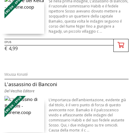
EBOOK - EPUB
Se nella prima indagine, L’assassino di Banconi,
il razionale commissario Habib e il fedele
ispettore Sosso avevano dovuto mettere a
soqquadro un quartiere della capitale
Bamako, questa volta le indagini seguono il
corso del fiume Niger fino a giungere a
Nagadji, un piccolo villaggio c ...
EPUB
€ 4,99
Moussa Konaté
L'assassino di Banconi
Del Vecchio Editore
EBOOK - EPUB
L’importanza dell’ambientazione, evidente già
dal titolo, è il vero punto di forza di questo
avvincente noir. Bamako è il palcoscenico
vivido e affascinante delle indagini del
commissario Habib e del suo fedele aiutante
Sosso. Qui, i due indagano su tre omicidi.
Causa della morte: il c ...