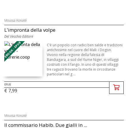
Moussa Konaté
L'impronta della volpe
Del Vecchio Editore
EBOOK - EPUB
C’è un popolo con radici ben salde e tradizioni
antichissime nel cuore del Mali: i Dogon.
Vivono nella regione della falesia di
Bandiagara, a sud del fiume Niger, in villaggi
costruiti con il fango. In uno di questi villaggi
tre ragazzi trovano la morte in circostanze
particolari nel g ...
EPUB
€ 7,99
Moussa Konaté
Il commissario Habib. Due gialli in ...