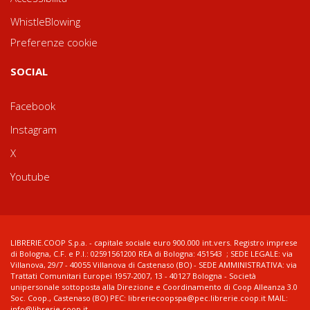
WhistleBlowing
Preferenze cookie
SOCIAL
Facebook
Instagram
X
Youtube
LIBRERIE.COOP S.p.a. - capitale sociale euro 900.000 int.vers. Registro imprese
di Bologna, C.F. e P.I.: 02591561200 REA di Bologna: 451543 ; SEDE LEGALE: via
Villanova, 29/7 - 40055 Villanova di Castenaso (BO) - SEDE AMMINISTRATIVA: via
Trattati Comunitari Europei 1957-2007, 13 - 40127 Bologna - Società
unipersonale sottoposta alla Direzione e Coordinamento di Coop Alleanza 3.0
Soc. Coop., Castenaso (BO) PEC: libreriecoopspa@pec.librerie.coop.it MAIL:
info@librerie.coop.it