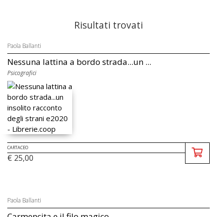
Risultati trovati
Paola Ballanti
Nessuna lattina a bordo strada...un ...
Psicografici
CARTACEO
€ 25,00
Paola Ballanti
Carmençita e il filo magico