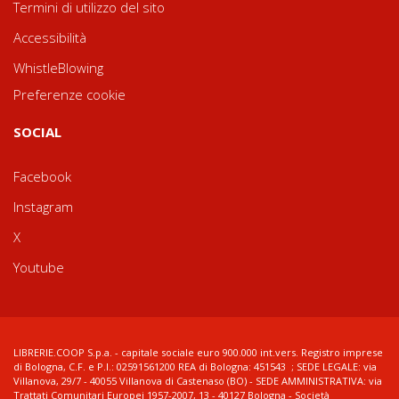
Termini di utilizzo del sito
Accessibilità
WhistleBlowing
Preferenze cookie
SOCIAL
Facebook
Instagram
X
Youtube
LIBRERIE.COOP S.p.a. - capitale sociale euro 900.000 int.vers. Registro imprese
di Bologna, C.F. e P.I.: 02591561200 REA di Bologna: 451543 ; SEDE LEGALE: via
Villanova, 29/7 - 40055 Villanova di Castenaso (BO) - SEDE AMMINISTRATIVA: via
Trattati Comunitari Europei 1957-2007, 13 - 40127 Bologna - Società