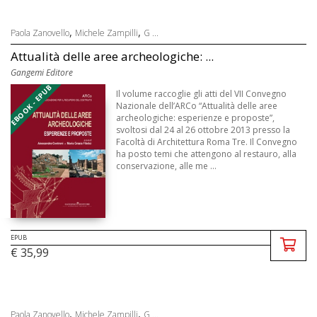
,
,
Paola Zanovello
Michele Zampilli
G ...
Attualità delle aree archeologiche: ...
Gangemi Editore
EBOOK - EPUB
Il volume raccoglie gli atti del VII Convegno
Nazionale dell’ARCo “Attualità delle aree
archeologiche: esperienze e proposte”,
svoltosi dal 24 al 26 ottobre 2013 presso la
Facoltà di Architettura Roma Tre. Il Convegno
ha posto temi che attengono al restauro, alla
conservazione, alle me ...
EPUB
€ 35,99
,
,
Paola Zanovello
Michele Zampilli
G ...