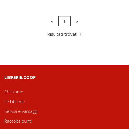
«
1
»
Risultati trovati: 1
LIBRERIE.COOP
Chi siamo
Le Librerie
Servizi e vantaggi
Raccolta punti