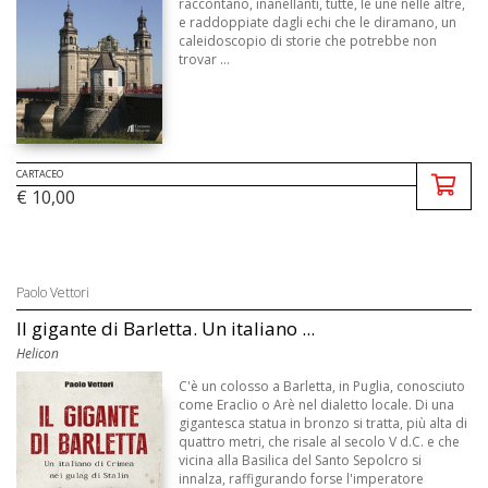
raccontano, inanellanti, tutte, le une nelle altre,
e raddoppiate dagli echi che le diramano, un
caleidoscopio di storie che potrebbe non
trovar ...
CARTACEO
€ 10,00
Paolo Vettori
Il gigante di Barletta. Un italiano ...
Helicon
C'è un colosso a Barletta, in Puglia, conosciuto
come Eraclio o Arè nel dialetto locale. Di una
gigantesca statua in bronzo si tratta, più alta di
quattro metri, che risale al secolo V d.C. e che
vicina alla Basilica del Santo Sepolcro si
innalza, raffigurando forse l'imperatore