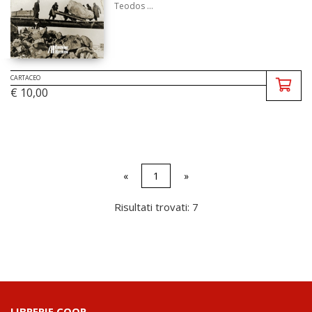
Teodos ...
CARTACEO
€ 10,00
«
1
»
Risultati trovati: 7
LIBRERIE.COOP